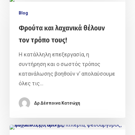
Συνεντεύξεις
Blog
ΑνθίΖΩ Με Τη
Φρούτα και λαχανικά θέλουν
ΑΚΟΣ
τον τρόπο τους!
Γέφυρες
Η κατάλληλη επεξεργασία, η
Blog
συντήρηση και ο σωστός τρόπος
κατανάλωσης βοηθούν ν’ απολαύσουμε
Επικοινωνία
όλες τις…
Δρ Δέσποινα Κατσώχη