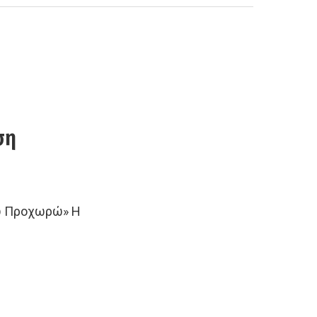
ση
ζω Προχωρώ» Η