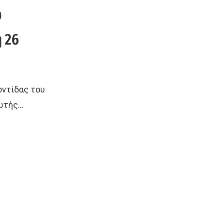
υ
 26
οντίδας του
ευτής…