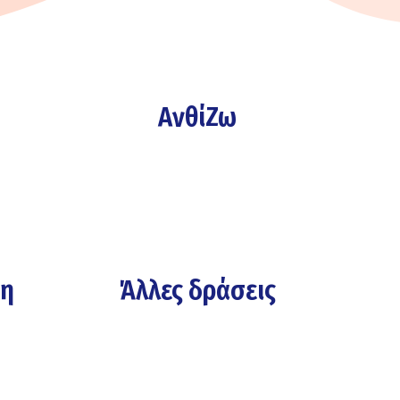
ΑνθίΖω
νη
Άλλες δράσεις