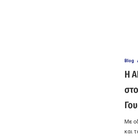
Blog
Η Α
στο
Γου
Με ο
και 