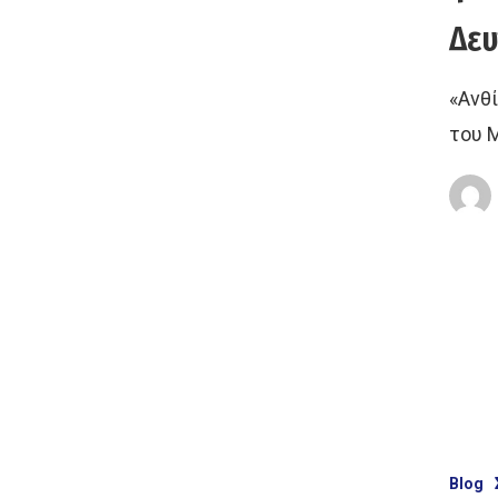
Δευ
«Ανθ
του 
Blog