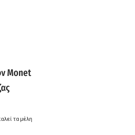
ον Monet
ζας
αλεί τα μέλη