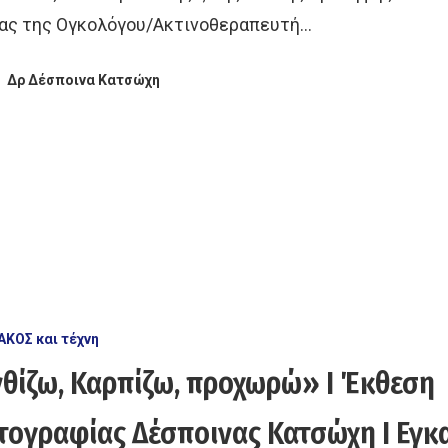
ίας της Ογκολόγου/Ακτινοθεραπευτή…
Δρ Δέσποινα Κατσώχη
ΑΚΟΣ και τέχνη
θίζω, Καρπίζω, προχωρώ» I Έκθεση
ογραφίας Δέσποινας Κατσώχη I Εγκα