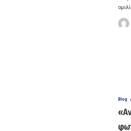
ομιλ
Blog
«Αν
φωτ