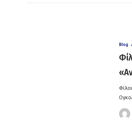
Blog
Φίλ
«Α
Φίλο
Ογκο