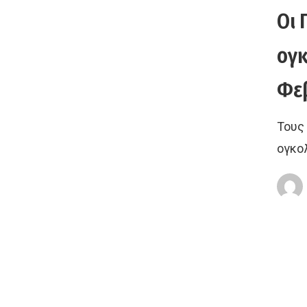
Οι 
ογκ
Φεβ
Τους
ογκο