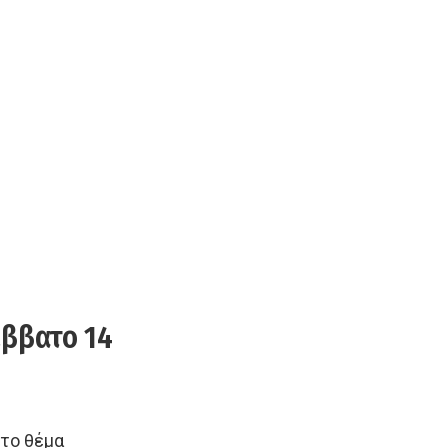
άββατο 14
 το θέμα