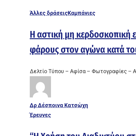
Άλλες δράσεις
Καμπάνιες
Η αστική µη κερδοσκοπική ε
φάρους στον αγώνα κατά του
Δελτίο Τύπου – Αφίσα – Φωτογραφίες – 
Δρ Δέσποινα Κατσώχη
Έρευνες