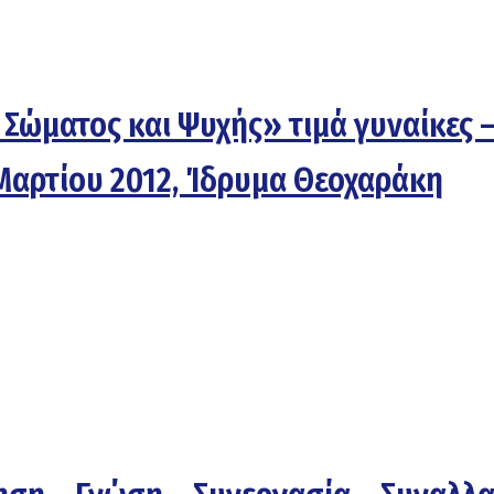
 Σώματος και Ψυχής» τιμά γυναίκες 
 Μαρτίου 2012, Ίδρυμα Θεοχαράκη