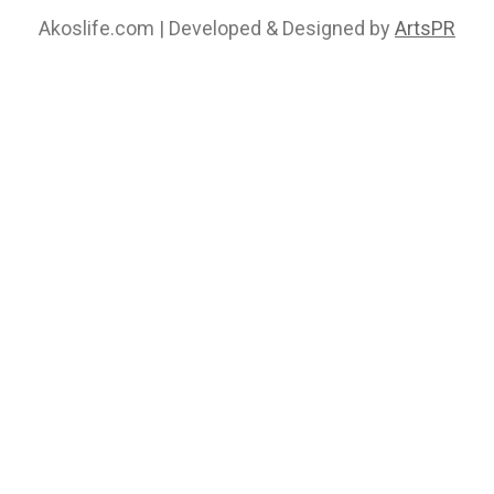
Akoslife.com | Developed & Designed by
ArtsPR
Αρχική
Ποιοι Είμαστε
Δράσεις ΑΚΟΣ
Έρευνες
Συνεντεύξεις
ΑνθίΖΩ Με Την 