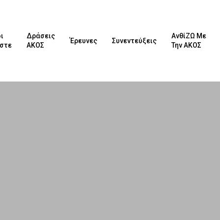
ι
Δράσεις
ΑνθίΖΩ Με
Έρευνες
Συνεντεύξεις
αστε
ΑΚΟΣ
Την ΑΚΟΣ