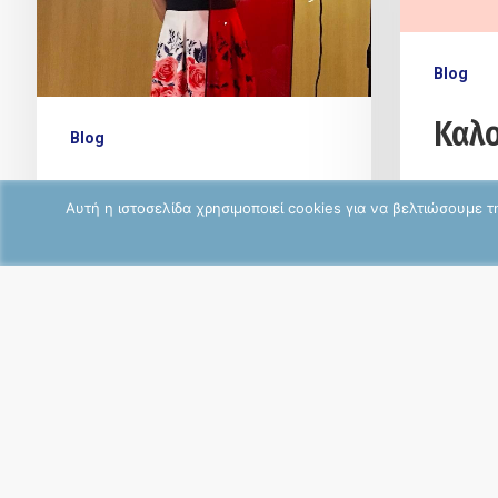
Blog
Καλο
Blog
σπυ
Eπίδραση των
Αυτή η ιστοσελίδα χρησιμοποιεί cookies για να βελτιώσουμε 
Aκτινοβολιών στον
Το καλ
πιθανό
Aνθρώπινο
εμφάνι
σώμα ή
Oργανισμό – Δήμος
Περιστερίου
Καθημερινά περιβαλλόμαστε