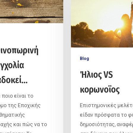
ινοπωρινή
Blog
γχολία
Ήλιος VS
αδοκεί…
κορωνοϊος
 ποιο είναι το
μο της Εποχικής
Επιστημονικές μελέτ
θηματικής
είδαν πρόσφατα το φ
αχής και πώς να το
δημοσιότητας, αναφέ