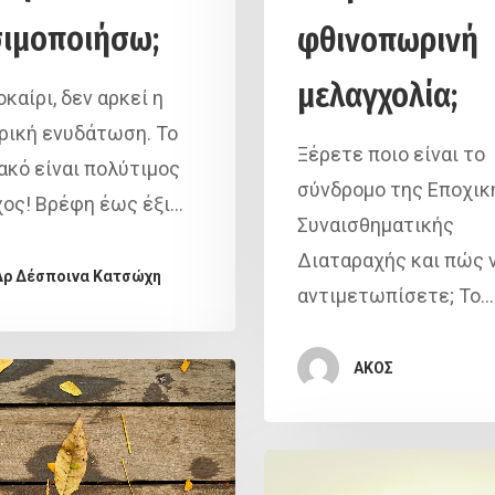
ιμοποιήσω;
φθινοπωρινή
μελαγχολία;
καίρι, δεν αρκεί η
ική ενυδάτωση. Το
Ξέρετε ποιο είναι το
ακό είναι πολύτιμος
σύνδρομο της Εποχικ
ος! Βρέφη έως έξι…
Συναισθηματικής
Διαταραχής και πώς 
Δρ Δέσποινα Κατσώχη
αντιμετωπίσετε; Το…
ΑΚΟΣ