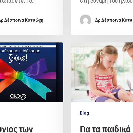
τωπίσετε; Το…
στη δύναμη του ήλιου
Δρ Δέσποινα Κατσώχη
Δρ Δέσποινα Κατ
Blog
ύνιος των
Για τα παιδικά