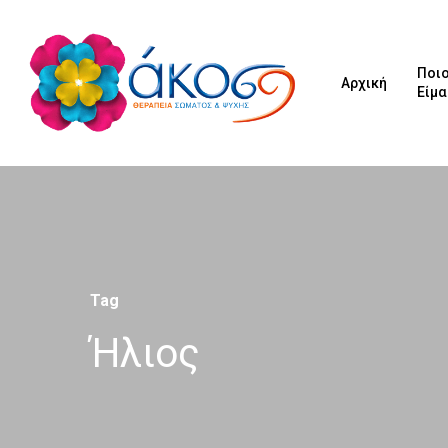
Ποιο
Αρχική
Είμ
Tag
Ήλιος