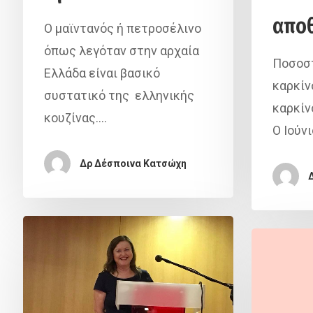
απο
Ο μαϊντανός ή πετροσέλινο
όπως λεγόταν στην αρχαία
Ποσοστ
Ελλάδα είναι βασικό
καρκίν
συστατικό της ελληνικής
καρκίν
κουζίνας.…
Ο Ιούνι
Δρ Δέσποινα Κατσώχη