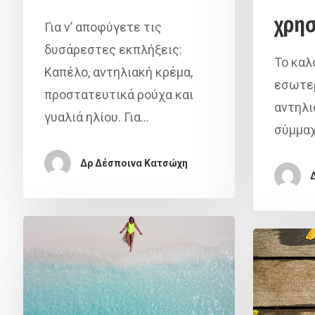
χρησ
Για ν’ αποφύγετε τις
δυσάρεστες εκπλήξεις:
Το καλο
Καπέλο, αντηλιακή κρέμα,
εσωτερ
προστατευτικά ρούχα και
αντηλι
γυαλιά ηλίου. Για…
σύμμαχ
Δρ Δέσποινα Κατσώχη