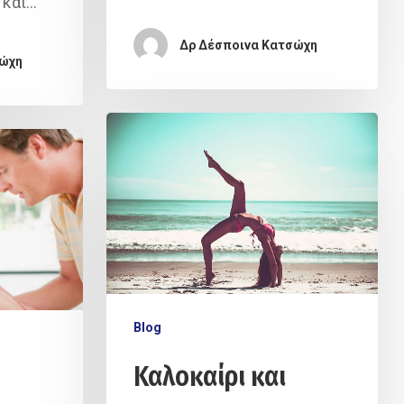
 και…
Δρ Δέσποινα Κατσώχη
σώχη
Blog
Καλοκαίρι και