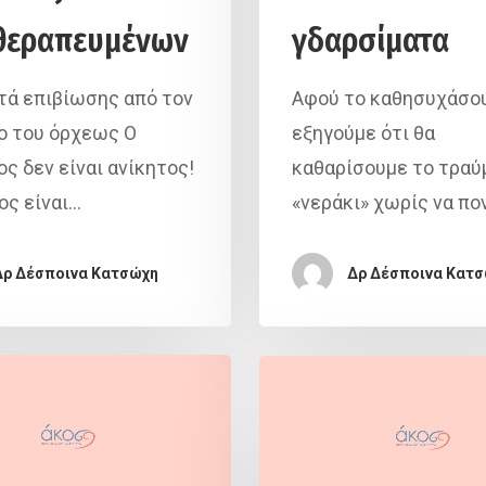
θεραπευμένων
γδαρσίματα
ά επιβίωσης από τον
Αφού το καθησυχάσο
ο του όρχεως Ο
εξηγούμε ότι θα
ος δεν είναι ανίκητος!
καθαρίσουμε το τραύ
ος είναι…
«νεράκι» χωρίς να πο
Δρ Δέσποινα Κατσώχη
Δρ Δέσποινα Κατ