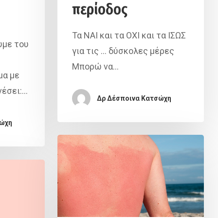
περίοδος
Τα ΝΑΙ και τα ΟΧΙ και τα ΙΣΩΣ
υμε του
για τις … δύσκολες μέρες
Μπορώ να…
μα με
νέσει:…
Δρ Δέσποινα Κατσώχη
σώχη