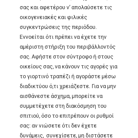
σας και αφετέρου ν’ απολαύσετε τις
Αρχική
οικογενειακές και φιλικές
Ποιοι Είμαστ
συγκεντρώσεις της περιόδου.
Εννοείται ότι πρέπει να έχετε την
Δράσεις ΑΚΟ
αμέριστη στήριξη του περιβάλλοντός
σας. Αφήστε στον σύντροφο ή στους
Έρευνες
οικείους σας, να κάνουν τις αγορές για
Συνεντεύξεις
το γιορτινό τραπέζι ή αγοράστε μέσω
διαδικτύου ό,τι χρειάζεστε. Για να μην
ΑνθίΖΩ Με Τη
αισθάνεστε άσχημα, μπορείτε να
ΑΚΟΣ
συμμετέχετε στη διακόσμηση του
σπιτιού, όσο το επιτρέπουν οι ρυθμοί
Γέφυρες
σας: αν νιώσετε ότι δεν έχετε
Blog
δυνάμεις, συνεχίσετε, μη διστάσετε