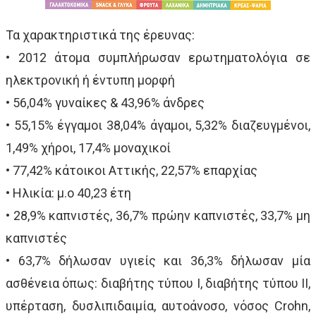
Τα χαρακτηριστικά της έρευνας:
• 2012 άτομα συμπλήρωσαν ερωτηματολόγια σε
ηλεκτρονική ή έντυπη μορφή
• 56,04% γυναίκες & 43,96% άνδρες
• 55,15% έγγαμοι 38,04% άγαμοι, 5,32% διαζευγμένοι,
1,49% χήροι, 17,4% μοναχικοί
• 77,42% κάτοικοι Αττικής, 22,57% επαρχίας
• Ηλικία: μ.ο 40,23 έτη
• 28,9% καπνιστές, 36,7% πρώην καπνιστές, 33,7% μη
καπνιστές
• 63,7% δήλωσαν υγιείς και 36,3% δήλωσαν μία
ασθένεια όπως: διαβήτης τύπου Ι, διαβήτης τύπου ΙΙ,
υπέρταση, δυσλιπιδαιμία, αυτοάνοσο, νόσος Crohn,