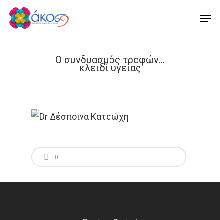
Ο συνδυασμός τροφών…
κλειδί υγείας
Hit enter to search or ESC to close
0
Αρχική