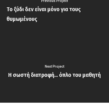
Previous Project
Το ξύδι δεν είναι μόνο για τους
Ποιοι Είμαστ
θυμωμένους
Δράσεις ΑΚΟ
Έρευνες
Συνεντεύξεις
ΑνθίΖΩ Με Τη
Next Project
ΑΚΟΣ
Η σωστή διατροφή... όπλο του μαθητή
Γέφυρες
Blog